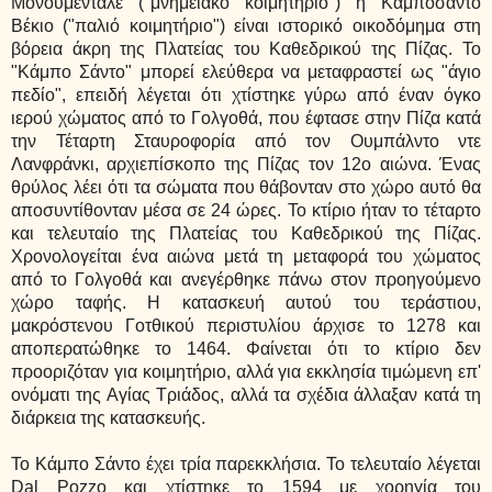
Μονουμεντάλε ("μνημειακό κοιμητήριο") ή Καμποσάντο
Βέκιο ("παλιό κοιμητήριο") είναι ιστορικό οικοδόμημα στη
βόρεια άκρη της Πλατείας του Καθεδρικού της Πίζας. Το
"Κάμπο Σάντο" μπορεί ελεύθερα να μεταφραστεί ως "άγιο
πεδίο", επειδή λέγεται ότι χτίστηκε γύρω από έναν όγκο
ιερού χώματος από το Γολγοθά, που έφτασε στην Πίζα κατά
την Τέταρτη Σταυροφορία από τον Ουμπάλντο ντε
Λανφράνκι, αρχιεπίσκοπο της Πίζας τον 12ο αιώνα. Ένας
θρύλος λέει ότι τα σώματα που θάβονταν στο χώρο αυτό θα
αποσυντίθονταν μέσα σε 24 ώρες. Το κτίριο ήταν το τέταρτο
και τελευταίο της Πλατείας του Καθεδρικού
της Πίζας
.
Χρονολογείται ένα αιώνα μετά τη μεταφορά του χώματος
από το Γολγοθά και ανεγέρθηκε πάνω στον προηγούμενο
χώρο ταφής. Η κατασκευή αυτού του τεράστιου,
μακρόστενου Γοτθικού περιστυλίου άρχισε το 1278 και
αποπερατώθηκε το 1464. Φαίνεται ότι το κτίριο δεν
προοριζόταν για κοιμητήριο, αλλά για εκκλησία τιμώμενη επ'
ονόματι της Αγίας Τριάδος, αλλά τα σχέδια άλλαξαν κατά τη
διάρκεια της κατασκευής.
Το
Kάμπο Σάντο έχει τρία παρεκκλήσια. Το τελευταίο λέγεται
Dal Pozzo και χτίστηκε το 1594 με χορηγία του