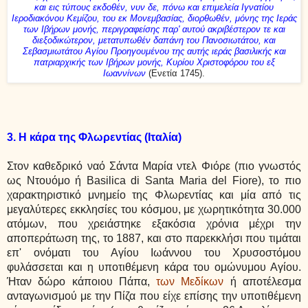
και εις τύπους εκδοθέν, νυν δε, πόνω και επιμελεία Ιγνατίου
Ιεροδιακόνου Κεμίζου, του εκ Μονεμβασίας, διορθωθέν, μόνης της Ιεράς
των Ιβήρων μονής, περιγραφείσης παρ' αυτού ακριβέστερον τε και
διεξοδικώτερον, μετατυπωθέν δαπάνη του Πανοσιωτάτου, και
Σεβασμιωτάτου Αγίου Προηγουμένου της αυτής ιεράς βασιλικής και
πατριαρχικής των Ιβήρων μονής, Κυρίου Χριστοφόρου του εξ
Ιωαννίνων
(Ενετία 1745).
3. Η κάρα της Φλωρεντίας (Ιταλία)
Στον καθεδρικό ναό Σάντα Μαρία ντελ Φιόρε (πιο γνωστός
ως Ντουόμο ή Basilica di Santa Maria del Fiore), το πιο
χαρακτηριστικό μνημείο της Φλωρεντίας και μία από τις
μεγαλύτερες εκκλησίες του κόσμου, με χωρητικότητα 30.000
ατόμων, που χρειάστηκε εξακόσια χρόνια μέχρι την
αποπεράτωση της, το 1887, και στο παρεκκλήσι που τιμάται
επ' ονόματι του Αγίου Ιωάννου του Χρυσοστόμου
φυλάσσεται και η υποτιθέμενη κάρα του ομώνυμου Αγίου.
Ήταν δώρο κάποιου Πάπα,
των Μεδίκων
ή αποτέλεσμα
ανταγωνισμού με την Πίζα που είχε επίσης την υποτιθέμενη