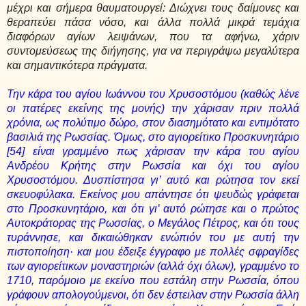
μέχρι και σήμερα θαυματουργεί: Διώχνει τους δαίμονες και
θεραπεύει πάσα νόσο, και άλλα πολλά μικρά τεμάχια
διαφόρων αγίων λειψάνων, που τα αφήνω, χάριν
συντομεύσεως της διήγησης, για να περιγράψω μεγαλύτερα
και σημαντικότερα πράγματα.
Την κάρα του αγίου Ιωάννου του Χρυσοστόμου (καθώς λένε
οι πατέρες εκείνης της μονής) την χάρισαν πριν πολλά
χρόνια, ως πολύτιμο δώρο, στον διασημότατο και εντιμότατο
βασιλιά της Ρωσσίας. Όμως, στο αγιορείτικο Προσκυνητάριο
[54] είναι γραμμένο πως χάρισαν την κάρα του αγίου
Ανδρέου Κρήτης στην Ρωσσία και όχι του αγίου
Χρυσοστόμου. Δυσπίστησα γι’ αυτό και ρώτησα τον εκεί
σκευοφύλακα. Εκείνος μου απάντησε ότι ψευδώς γράφεται
στο Προσκυνητάριο, και ότι γι’ αυτό ρώτησε και ο πρώτος
Αυτοκράτορας της Ρωσσίας, ο Μεγάλος Πέτρος, και ότι τους
τυράννησε, και δικαιώθηκαν ενώπιόν του με αυτή την
πιστοποίηση· και μου έδειξε έγγραφο με πολλές σφραγίδες
των αγιορείτικων μοναστηριών (αλλά όχι όλων), γραμμένο το
1710, παρόμοιο με εκείνο που εστάλη στην Ρωσσία, όπου
γράφουν απολογούμενοι, ότι δεν έστειλαν στην Ρωσσία άλλη