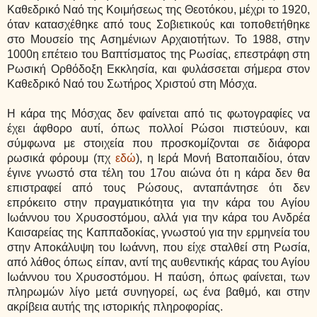
Καθεδρικό Ναό της Κοιμήσεως της Θεοτόκου, μέχρι το 1920,
όταν κατασχέθηκε από τους Σοβιετικούς και τοποθετήθηκε
στο Μουσείο της Ασημένιων Αρχαιοτήτων. Το 1988, στην
1000η επέτειο του Βαπτίσματος της Ρωσίας, επεστράφη στη
Ρωσική Ορθόδοξη Εκκλησία, και φυλάσσεται σήμερα στον
Καθεδρικό Ναό του Σωτήρος Χριστού στη Μόσχα.
Η κάρα της
Μόσχας δεν φαίνεται από τις φωτογραφίες να
έχει άφθορο αυτί, όπως πολλοί Ρώσοι πιστεύουν, και
σύμφωνα με στοιχεία που προσκομίζονται σε διάφορα
ρωσικά φόρουμ (πχ
εδώ
), η Ιερά Μονή Βατοπαιδίου, όταν
έγινε γνωστό στα τέλη του 17ου αιώνα ότι η κάρα δεν θα
επιστραφεί από τους Ρώσους, ανταπάντησε ότι δεν
επρόκειτο στην πραγματικότητα για την κάρα του Αγίου
Ιωάννου του Χρυσοστόμου, αλλά για την κάρα του Ανδρέα
Καισαρείας της Καππαδοκίας, γνωστού για την ερμηνεία του
στην Αποκάλυψη του Ιωάννη, που είχε σταλθεί στη Ρωσία,
από λάθος όπως είπαν, αντί της αυθεντικής κάρας του Αγίου
Ιωάννου του Χρυσοστόμου. Η παύση, όπως φαίνεται, των
πληρωμών λίγο μετά συνηγορεί, ως ένα βαθμό, και στην
ακρίβεια αυτής της ιστορικής πληροφορίας.