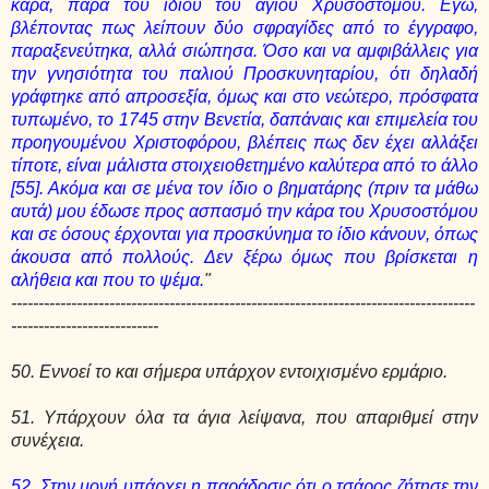
κάρα, παρά του ίδιου του αγίου Χρυσοστόμου. Εγώ,
βλέποντας πως λείπουν δύο σφραγίδες από το έγγραφο,
παραξενεύτηκα, αλλά σιώπησα. Όσο και να αμφιβάλλεις για
την γνησιότητα του παλιού Προσκυνηταρίου, ότι δηλαδή
γράφτηκε από απροσεξία, όμως και στο νεώτερο, πρόσφατα
τυπωμένο, το 1745 στην Βενετία, δαπάναις και επιμελεία του
προηγουμένου Χριστοφόρου, βλέπεις πως δεν έχει αλλάξει
τίποτε, είναι μάλιστα στοιχειοθετημένο καλύτερα από το άλλο
[55]. Ακόμα και σε μένα τον ίδιο ο βηματάρης (πριν τα μάθω
αυτά) μου έδωσε προς ασπασμό την κάρα του Χρυσοστόμου
και σε όσους έρχονται για προσκύνημα το ίδιο κάνουν, όπως
άκουσα από πολλούς. Δεν ξέρω όμως που βρίσκεται η
αλήθεια και που το ψέμα.
"
-------------------------------------------------------------------------------------
---------------------------
50. Εννοεί το και σήμερα υπάρχον εντοιχισμένο ερμάριο.
51. Υπάρχουν όλα τα άγια λείψανα, που απαριθμεί στην
συνέχεια.
52. Στην μονή υπάρχει η παράδοσις ότι ο τσάρος ζήτησε την