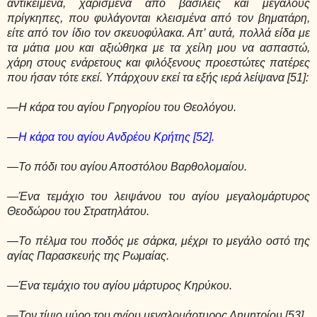
αντικείμενα, χαρισμένα από βασιλείς και μεγάλους
πρίγκηπες, που φυλάγονται κλεισμένα από τον βηματάρη,
είτε από τον ίδιο τον σκευοφύλακα. Απ’ αυτά, πολλά είδα με
τα μάτια μου και αξιώθηκα με τα χείλη μου να ασπαστώ,
χάρη στους ενάρετους και φιλόξενους προεστώτες πατέρες
που ήσαν τότε εκεί. Υπάρχουν εκεί τα εξής ιερά λείψανα [51]:
—Η κάρα του αγίου Γρηγορίου του Θεολόγου.
—Η κάρα του αγίου Ανδρέου Κρήτης [52].
—Το πόδι του αγίου Αποστόλου Βαρθολομαίου.
—Ένα τεμάχιο του λειψάνου του αγίου μεγαλομάρτυρος
Θεοδώρου του Στρατηλάτου.
—Το πέλμα του ποδός με σάρκα, μέχρι το μεγάλο οστό της
αγίας Παρασκευής της Ρωμαίας.
—Ένα τεμάχιο του αγίου μάρτυρος Κηρύκου.
—Τον τίμιο μύρο του αγίου μεγαλομάρτυρος Δημητρίου [53].