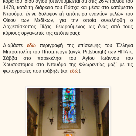
κάρα του ίδιου αγίου (υπενθυμίζεται ότι στις 26 Απριλίου του
1478, κατά τη διάρκεια του Πάσχα και μέσα στο κατάμεστο
Ντουόμο, έγινε δολοφονική απόπειρα εναντίον μελών του
Οίκου των Μεδίκων, για την οποία συνελήφθη ο
Αρχιεπίσκοπος Πίζας, θεωρούμενος ως ένας από τους
κύριους οργανωτές της απόπειρας);
Διαβάστε
εδώ
περιγραφή της επίσκεψης του Έλληνα
Μητροπολίτη του Πίτσμπεργκ (αγγλ. Pittsburgh) των ΗΠΑ κ.
Σάββα στο παρεκκλήσι του
Αγίου Ιωάννου του
Χρυσοστόμου στο Ντουόμο της Φλωρεντίας μαζί με τις
φωτογραφίες που τράβηξε (και
εδώ
).