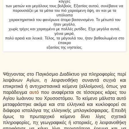
κόγχες
των ματιών και μεγάλους τους βολβούς. Εξαιτίας αυτού, συνέβαινε να
παρουσιάζει με τα μάτια του πιό χαρούμενη όψη, αν και με τα
υπόλοιπα
χαρακτηριστικά του φανέρωνε άτομο βασανισμένο. Το μέτωπό του
ήταν μεγάλο,
χωρίς τρίχες και χαραγμένο με πολλές ρυτίδες. Είχε μεγάλα αυτιά,
γένια μικρά,
πολύ αραιά και λευκά. Τέλος, τα μάγουλά του, ήταν βαθουλωμένα στο
έπακρο
εξαιτίας της νηστείας.
Ψάχνοντας στο Παγκόσμιο Διαδίκτυο για πληροφορίες περί
λειψάνων Αγίων,
η λειψανοθήκη
συναντά συχνά και
επικριτικά ή αντιχριστιανικά κείμενα (αλλοίμονο), όπως για
παράδειγμα
αυτό
που αναφέρεται σε τέσσερεις κάρες του
Αγίου Ιωάννου του Χρυσοστόμου. Το κείμενο μάλιστα αυτό
μεταφράστηκε ακόμα και στα ελληνικά και κυκλοφορεί σε
διάφορα ιστολόγια της ελληνικής μπλογκόσφαιρας. Επειδή
όμως το πρωταρχικό κείμενο δίνει λίγες σχετικά
πληροφορίες, πχ γεωγραφικές ή ιστορικές,
η λειψανοθήκη
αποφάσισε να κάνει λίγη περισσότερη έρευνα και να